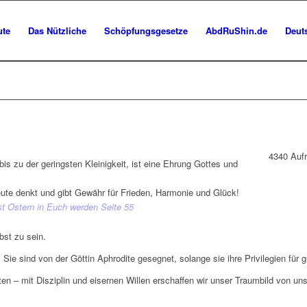
ute
Das Nützliche
Schöpfungsgesetze
AbdRuShin.de
Deut
4340
Auf
bis zu der geringsten Kleinigkeit, ist eine Ehrung Gottes und
heute denkt und gibt Gewähr für Frieden, Harmonie und Glück!
Ostern in Euch werden Seite 55
bst zu sein.
Sie sind von der Göttin Aphrodite gesegnet, solange sie ihre Privilegien für 
n – mit Disziplin und eisernen Willen erschaffen wir unser Traumbild von un