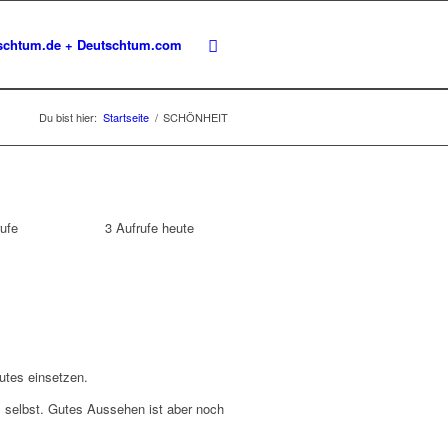
schtum.de + Deutschtum.com
Du bist hier:
Startseite
/
SCHÖNHEIT
rufe
3
Aufrufe heute
gutes einsetzen.
s selbst. Gutes Aussehen ist aber noch