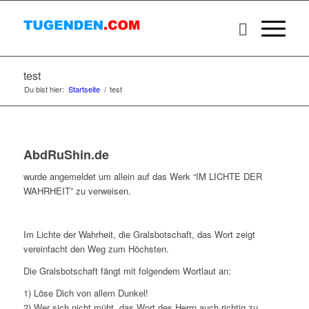
test
Du bist hier:
Startseite
/
test
AbdRuShin.de
wurde angemeldet um allein auf das Werk “IM LICHTE DER
WAHRHEIT” zu verweisen.
Im Lichte der Wahrheit, die Gralsbotschaft, das Wort zeigt
vereinfacht den Weg zum Höchsten.
Die Gralsbotschaft fängt mit folgendem Wortlaut an:
1) Löse Dich von allem Dunkel!
2) Wer sich nicht müht, das Wort des Herrn auch richtig zu